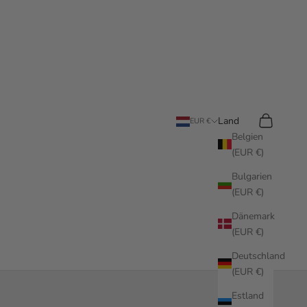
Suchen
Warenkorb
Land
EUR €
Belgien
(EUR €)
Bulgarien
(EUR €)
Dänemark
(EUR €)
Deutschland
(EUR €)
Estland