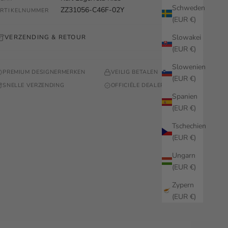
Schweden
ZZ31056-C46F-02Y
RTIKELNUMMER
(EUR €)
Slowakei
VERZENDING & RETOUR
(EUR €)
Slowenien
PREMIUM DESIGNERMERKEN
VEILIG BETALEN
(EUR €)
SNELLE VERZENDING
OFFICIËLE DEALER
Spanien
(EUR €)
Tschechien
(EUR €)
Ungarn
(EUR €)
Zypern
(EUR €)