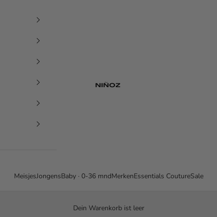
Niñoz
Meisjes
Jongens
Baby · 0-36 mnd
Merken
Essentials Couture
Sale
Dein Warenkorb ist leer