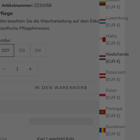
Artikelnummer:
ZZ31056
(EUR €)
flege
Luxemburg
itte beachten Sie die Waschanleitung auf dem Etikett für
(EUR €)
pezifische Pflegehinweise.
Malta
röße:
(EUR €)
02Y
03J
04J
Niederlande
(EUR €)
nzahl verringern
Anzahl erhöhen
Österreich
(EUR €)
IN DEN WARENKORB
Polen
(EUR €)
Portugal
(EUR €)
Rumänien
(EUR €)
Karl Lagerfeld Kids
ERK