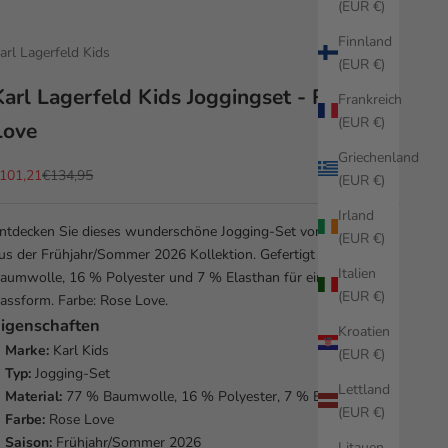
(EUR €)
Finnland
arl Lagerfeld Kids
(EUR €)
Karl Lagerfeld Kids Joggingset - Rose
Frankreich
(EUR €)
Love
Griechenland
ngebot
Regulärer Preis
101,21
€134,95
(EUR €)
Irland
ntdecken Sie dieses wunderschöne Jogging-Set von Karl Kids
(EUR €)
us der Frühjahr/Sommer 2026 Kollektion. Gefertigt aus 77 %
Italien
aumwolle, 16 % Polyester und 7 % Elasthan für eine bequeme
(EUR €)
assform. Farbe: Rose Love.
igenschaften
Kroatien
Marke:
Karl Kids
(EUR €)
Typ:
Jogging-Set
Lettland
Material:
77 % Baumwolle, 16 % Polyester, 7 % Elasthan
(EUR €)
Farbe:
Rose Love
Saison:
Frühjahr/Sommer 2026
Litauen