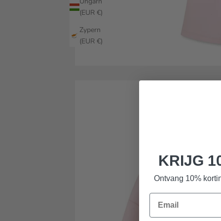
Ungarn
(EUR €)
Zypern
(EUR €)
KRIJG 1
Ontvang 10% kortin
Email