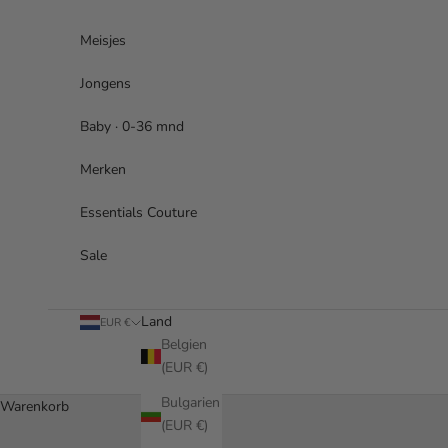
Zum Inhalt springen
Meisjes
Jongens
Baby · 0-36 mnd
Merken
Essentials Couture
Sale
Land
EUR €
Belgien
(EUR €)
Bulgarien
Warenkorb
(EUR €)