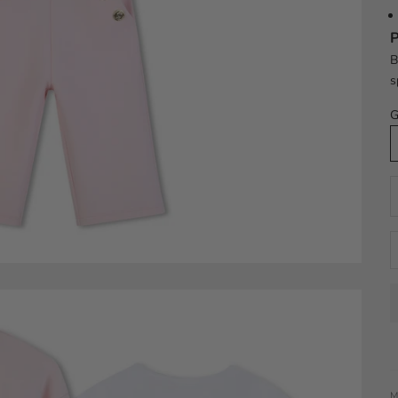
P
B
s
G
A
M